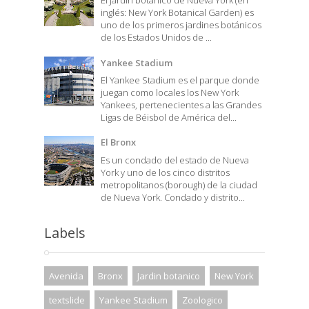
El Jardín botánico de Nueva York (en
inglés: New York Botanical Garden) es
uno de los primeros jardines botánicos
de los Estados Unidos de ...
Yankee Stadium
El Yankee Stadium es el parque donde
juegan como locales los New York
Yankees, pertenecientes a las Grandes
Ligas de Béisbol de América del...
El Bronx
Es un condado del estado de Nueva
York y uno de los cinco distritos
metropolitanos (borough) de la ciudad
de Nueva York. Condado y distrito...
Labels
Avenida
Bronx
Jardin botanico
New York
textslide
Yankee Stadium
Zoologico